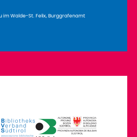
rau im Walde-St. Felix, Burggrafenamt