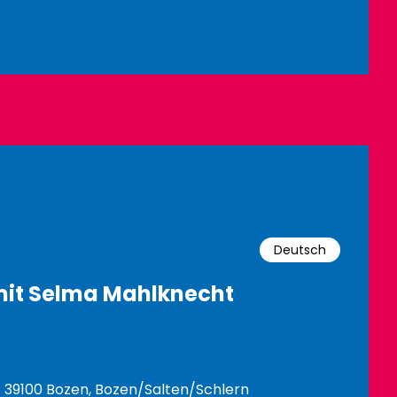
Deutsch
mit Selma Mahlknecht
- 39100 Bozen, Bozen/Salten/Schlern