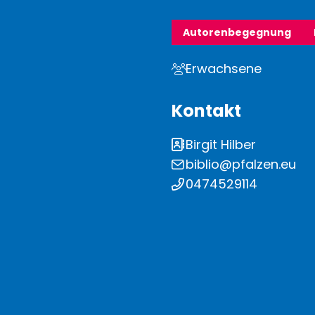
Autorenbegegnung
Erwachsene
Kontakt
Birgit Hilber
biblio@pfalzen.eu
0474529114