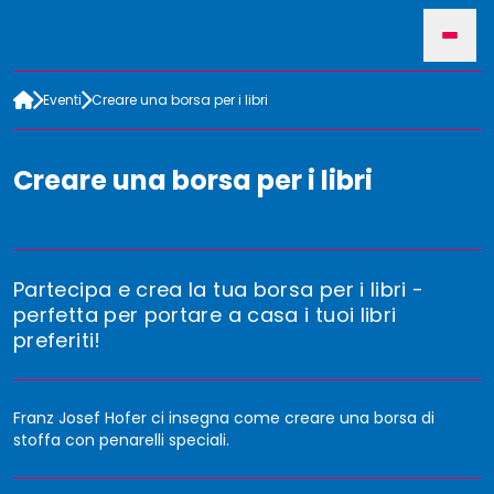
Eventi
Creare una borsa per i libri
HOME
Creare una borsa per i libri
©Stadtbibliothek Bruneck
EVENTI
PER ORGANIZZATORI
Partecipa e crea la tua borsa per i libri -
perfetta per portare a casa i tuoi libri
preferiti!
CERCA
Franz Josef Hofer ci insegna come creare una borsa di
stoffa con penarelli speciali.