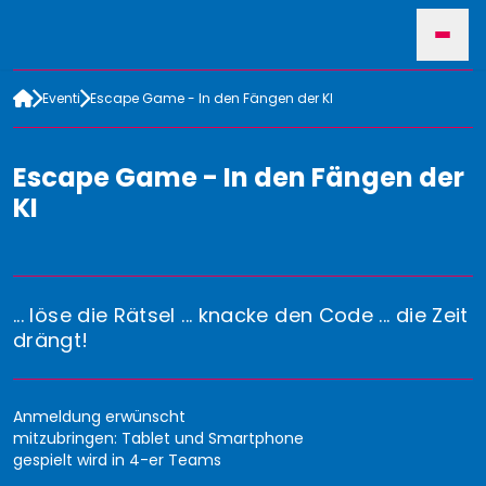
Eventi
Escape Game - In den Fängen der KI
HOME
Escape Game - In den Fängen der
EVENTI
KI
©Canva
PER ORGANIZZATORI
... löse die Rätsel ... knacke den Code ... die Zeit
drängt!
CERCA
Anmeldung erwünscht
mitzubringen: Tablet und Smartphone
gespielt wird in 4-er Teams